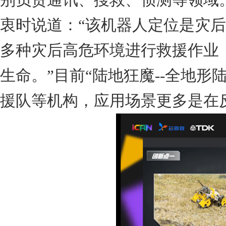
衷时说道：
“
该机器人定位是灾后
多种灾后高危环境进行救援作业
生命。
”
目前
“
陆地狂魔
--
全地形
援队等机构，应用场景更多是在