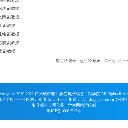
永超 副教授
文南 副教授
喜 副教授
龙铭 副教授
惠霞 副教授
欣 副教授
每页
15
记录
总共
22
记录
第一页
<<上
pyright © 2010-2021 广州城市理工学院 电子信息工程学院 All Rights Reser
路一号B6栋五楼 邮编：510800 邮箱： dep-dx@gcu.edu.cn 办公电话：
制作维护：网信委 · 学生网站运维部
粤ICP备16061513号