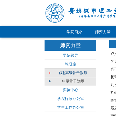
学院简介
师资力量
师资力量
卢
学院领导
吴
教研室
肖
(副)高级骨干教师
杨
中级骨干教师
刘
实验中心
刘
学院行政办公室
陈
学生工作办公室
聂
曹