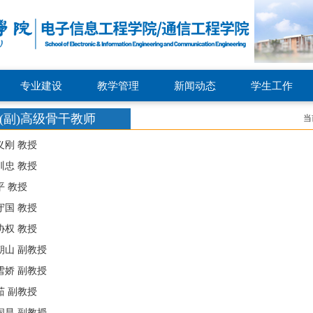
专业建设
教学管理
新闻动态
学生工作
(副)高级骨干教师
当
义刚 教授
训忠 教授
平 教授
守国 教授
协权 教授
朝山 副教授
雪娇 副教授
茹 副教授
闹昌 副教授