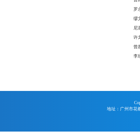
罗
缪
尼
许
曾
李
Co
地址：广州市花都区学府