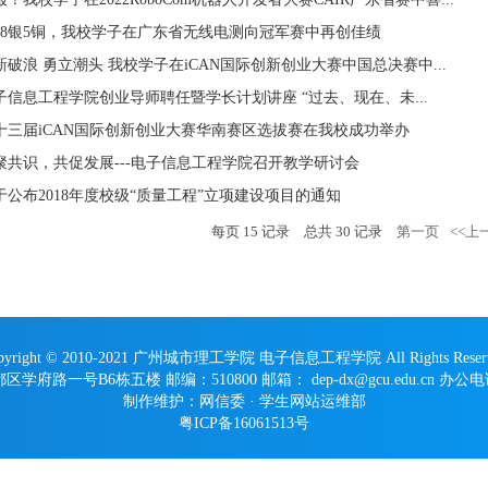
金8银5铜，我校学子在广东省无线电测向冠军赛中再创佳绩
新破浪 勇立潮头 我校学子在iCAN国际创新创业大赛中国总决赛中...
子信息工程学院创业导师聘任暨学长计划讲座 “过去、现在、未...
十三届iCAN国际创新创业大赛华南赛区选拔赛在我校成功举办
聚共识，共促发展---电子信息工程学院召开教学研讨会
于公布2018年度校级“质量工程”立项建设项目的通知
每页
15
记录
总共
30
记录
第一页
<<上
pyright © 2010-2021 广州城市理工学院 电子信息工程学院 All Rights Reser
路一号B6栋五楼 邮编：510800 邮箱： dep-dx@gcu.edu.cn 办公电话：
制作维护：网信委 · 学生网站运维部
粤ICP备16061513号