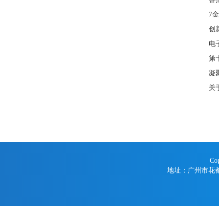
7
创
电
第
凝
关
Co
地址：广州市花都区学府